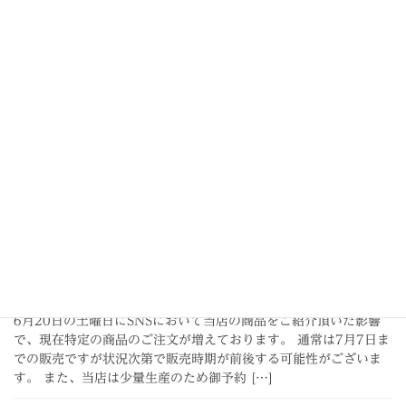
最近の投稿
2026年7月10日
Uncategorized
夏季休業のお知らせ
下記日程で夏季休業いたします。 2026年8月1日（土）～8月5日
（水）なお日曜・月曜は定休日となっております。皆様にはご迷
惑をおかけいたしますが何卒ご了承下さい。
2026年6月26日
お知らせ
商品の御予約に関して
6月20日の土曜日にSNSにおいて当店の商品をご紹介頂いた影響
で、現在特定の商品のご注文が増えております。 通常は7月7日ま
での販売ですが状況次第で販売時期が前後する可能性がございま
す。 また、当店は少量生産のため御予約 […]