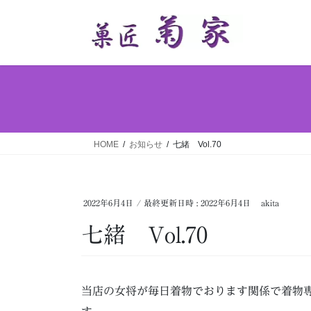
コ
ナ
ン
ビ
テ
ゲ
ン
ー
ツ
シ
へ
ョ
ス
ン
キ
に
ッ
移
HOME
お知らせ
七緒 Vol.70
プ
動
2022年6月4日
/ 最終更新日時 :
2022年6月4日
akita
七緒 Vol.70
当店の女将が毎日着物でおります関係で着物