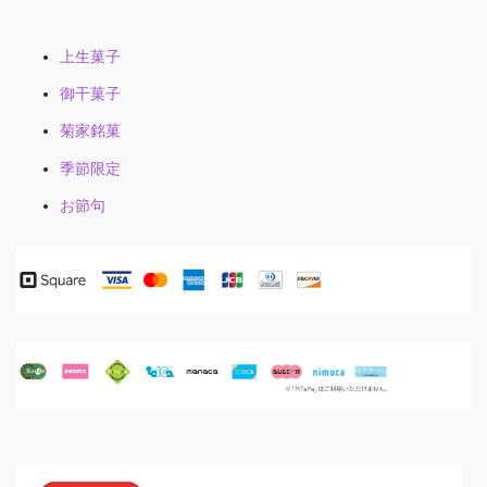
上生菓子
御干菓子
菊家銘菓
季節限定
お節句