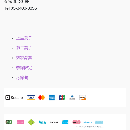
菊家BLDG 9F
Tel 03-3400-3856
上生菓子
御干菓子
菊家銘菓
季節限定
お節句