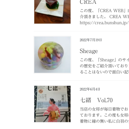
CREA
この度、「CREA WEB
介頂きました。 CREA 
https://crea.bunshun.jp/
2022年7月19日
Sheage
この度、「Sheage」の
の歴史をご紹介頂いており
ることはないので面白い記事
2022年6月4日
七緒 Vol.70
当店の女将が毎日着物でお
ております。この度も女将
着物に縁の無い私に白羽の矢