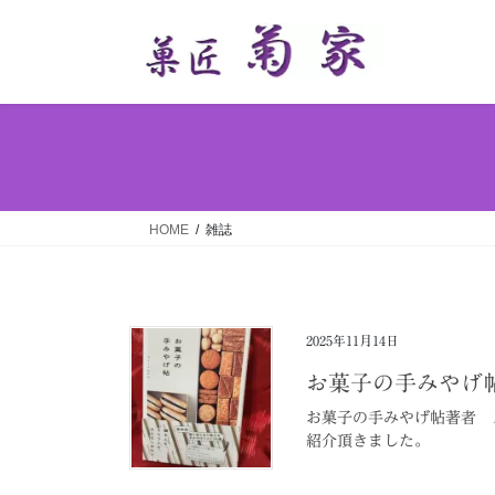
コ
ナ
ン
ビ
テ
ゲ
ン
ー
ツ
シ
へ
ョ
ス
ン
キ
に
ッ
移
HOME
雑誌
プ
動
2025年11月14日
お菓子の手みやげ
お菓子の手みやげ帖著者 
紹介頂きました。