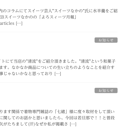
」内のコラムにてスイーツ芸人”スイーツなかの”氏に水羊羹をご紹
WEBスイーツなかのの「よろスィーツ月報」
articles […]
お知らせ
サイトにて当店の”清流”をご紹介頂きました。”清流”という和菓子
ます。なかなか商品についての生い立ちのようなことを紹介す
じゃないかなと思っており […]
お知らせ
ります関係で着物専門雑誌の「七緒」様に度々取材をして頂い
に関してのお話かと思いましたら、今回は若旦那で！！と普段
がたちまして(汗)なぜか私が掲載さ […]