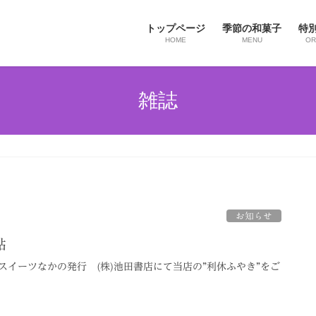
トップページ
季節の和菓子
特
HOME
MENU
OR
雑誌
お知らせ
帖
スイーツなかの発行 (株)池田書店にて当店の”利休ふやき”をご